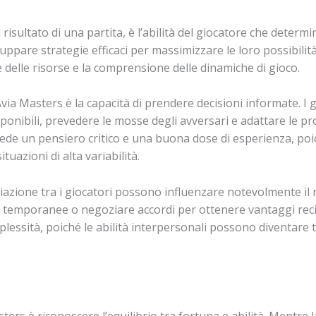
risultato di una partita, è l’abilità del giocatore che determ
ppare strategie efficaci per massimizzare le loro possibilità d
e delle risorse e la comprensione delle dinamiche di gioco.
 Avia Masters è la capacità di prendere decisioni informate. I 
sponibili, prevedere le mosse degli avversari e adattare le p
de un pensiero critico e una buona dose di esperienza, poic
ituazioni di alta variabilità.
azione tra i giocatori possono influenzare notevolmente il ris
 temporanee o negoziare accordi per ottenere vantaggi recip
plessità, poiché le abilità interpersonali possono diventare
rs è riconoscere l’equilibrio tra fortuna e abilità. Mentre 