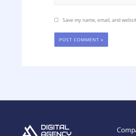
Save my name, email, and websit
Comp