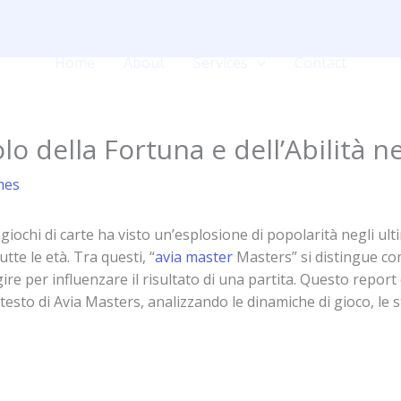
Home
About
Services
Contact
lo della Fortuna e dell’Abilità n
mes
 giochi di carte ha visto un’esplosione di popolarità negli ulti
utte le età. Tra questi, “
avia master
Masters” si distingue co
gire per influenzare il risultato di una partita. Questo report 
esto di Avia Masters, analizzando le dinamiche di gioco, le 