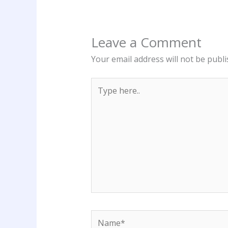
Leave a Comment
Your email address will not be publi
Type
here..
Name*