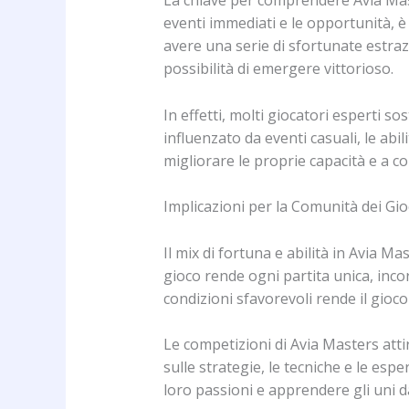
eventi immediati e le opportunità, è
avere una serie di sfortunate estraz
possibilità di emergere vittorioso.
In effetti, molti giocatori esperti 
influenzato da eventi casuali, le ab
migliorare le proprie capacità e a 
Implicazioni per la Comunità dei Gio
Il mix di fortuna e abilità in Avia M
gioco rende ogni partita unica, incora
condizioni sfavorevoli rende il gioco
Le competizioni di Avia Masters atti
sulle strategie, le tecniche e le es
loro passioni e apprendere gli uni dag