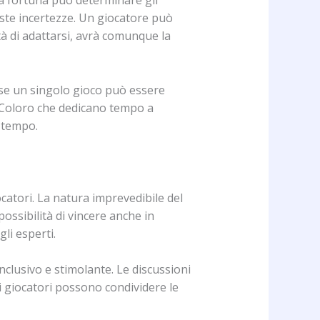
ueste incertezze. Un giocatore può
tà di adattarsi, avrà comunque la
e se un singolo gioco può essere
e. Coloro che dedicano tempo a
 tempo.
ocatori. La natura imprevedibile del
possibilità di vincere anche in
li esperti.
clusivo e stimolante. Le discussioni
 i giocatori possono condividere le