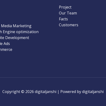
Project
Our Team
Facts
Customers
l Media Marketing
h Engine optimization
ite Development
e Ads
mmerce
Copyright © 2026 digitaljanshi | Powered by digitaljanshi